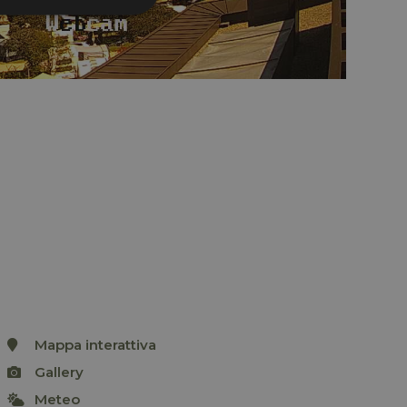
e la gestione
l servizio Cookie-
erenze di consenso
sario che il banner
funzioni
le Universal
Mappa interattiva
tivo del servizio di
Werbeprodukten zu
ogle. Questo cookie
er
Gallery
ici assegnando un
ntificatore del
Meteo
a in un sito e