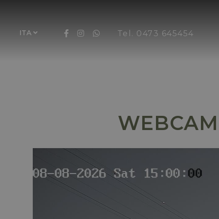
ITA
Tel. 0473 645454
WEBCAM 