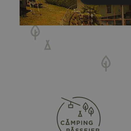
I cookie strettamente
dell'account. Il sito
Nome
[abcdef0123456789]
{32}
CookieScriptConse
Nome
Nome
Fornitore
_ga
_fbp
Meta Plat
.campingp