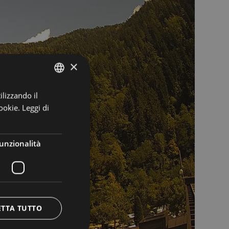
×
ilizzando il
GERMAN
ookie.
Leggi di
ITALIAN
ENGLISH
unzionalità
ETTA TUTTO