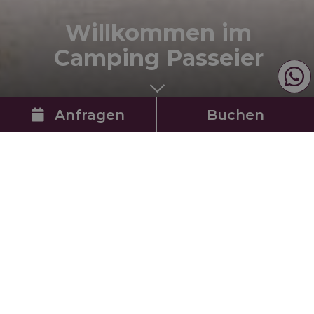
Willkommen im
Camping Passeier
Anfragen
Buchen
KOMFORT- &
NATURCAMPING
IM
PASSEIERTAL
DRAUSSEN „DRHUAM“! D
URCHATMEN, ERLEBEN, GENIESSEN