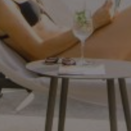
_ga_MVCDFSRJRE
.campingpasseiermeran.com
1 Jahr 1
Monat