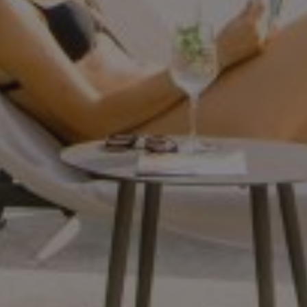
_ga_MVCDFSRJRE
.campingpasseiermeran.com
1 Jahr 1
Monat