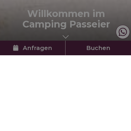
Willkommen im
Camping Passeier
Anfragen
Buchen
KOMFORT- &
NATURCAMPING
IM
PASSEIERTAL
DRAUSSEN „DRHUAM“! D
URCHATMEN, ERLEBEN, GENIESSEN