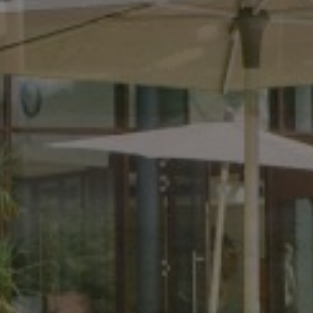
Name
[abcdef0123456789]
{32}
CookieScriptConse
Name
Name
Anbieter 
_ga
_fbp
Meta Plat
.campingp
_ga_MVCDFSRJRE