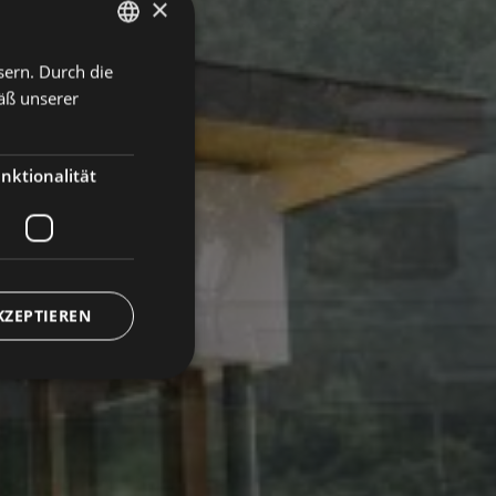
×
sern. Durch die
GERMAN
äß unserer
ITALIAN
ENGLISH
nktionalität
KZEPTIEREN
meldung und die
wendet werden.