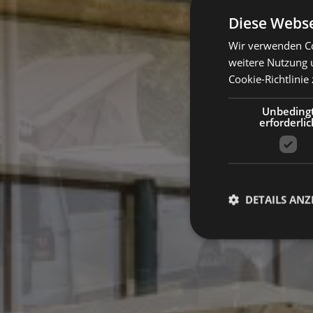
Diese Webse
Wir verwenden Co
weitere Nutzung 
Cookie-Richtlinie 
Unbeding
erforderlic
DETAILS ANZ
Unbedingt erforderli
Kontoverwaltung. Oh