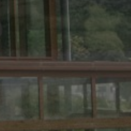
ie-Script.com-
ür Besucher-Cookies
nner von Cookie-
mäß funktionieren.
versal Analytics
alisierung des am
on Werbeprodukten
tes von Google.
 Dritter
deutige Benutzer zu
nerierte Nummer als
der
alten und wird zur
 und
berichte verwendet.
ics verwendet, um