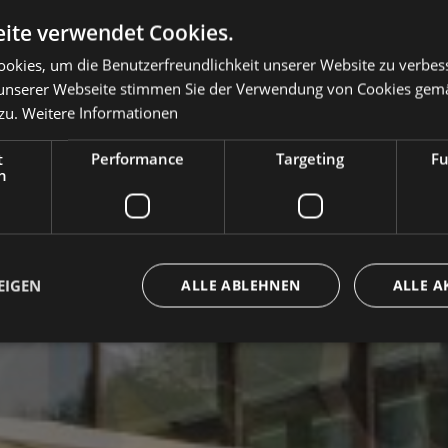
ite verwendet Cookies.
okies, um die Benutzerfreundlichkeit unserer Website zu verbes
unserer Webseite stimmen Sie der Verwendung von Cookies gem
zu.
Weitere Informationen
t
Performance
Targeting
Fu
h
EIGEN
ALLE ABLEHNEN
ALLE A
Unbedingt erforderlich
Performance
Targeting
Funktionalität
che Cookies ermöglichen wesentliche Kernfunktionen der Website wie die Benutzeran
ne die unbedingt erforderlichen Cookies kann die Website nicht ordnungsgemäß ver